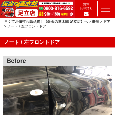
無料
お見積り
早くてお値打ち高品質！【鈑金の速太郎 足立店】へ
>
事例
>
ドア
>
ノート / 左フロントドア
ノート / 左フロントドア
Before