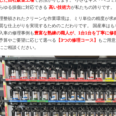
した自社鈑金工場
でお預かりします。 小さなキズ・ヘコミ
らゆる損傷に対応できる
高い技術力
が私たちの誇りです。
理整頓されたクリーンな作業環境は、ミリ単位の精度が求
質な仕上がりを実現するためのこだわりです。 国産車はも
入車の修理事例も
豊富な熟練の職人が、1台1台を丁寧に修
予算やご要望に応じて選べる
【3つの修理コース】
もご用意
にご相談ください。