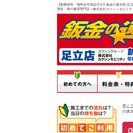
【創業60年・無料永年保証付き】鈑金の速太郎 
塗装・車の修理専門店（株式会社カクシンモビリテ
早く
の速太