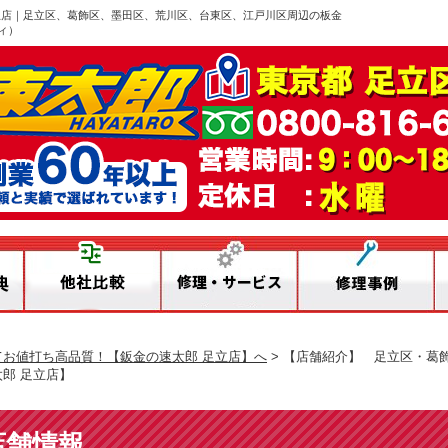
足立店｜足立区、葛飾区、墨田区、荒川区、台東区、江戸川区周辺の板金
ィ）
てお値打ち高品質！【鈑金の速太郎 足立店】へ
>
【店舗紹介】 足立区・葛
郎 足立店】
店舗情報