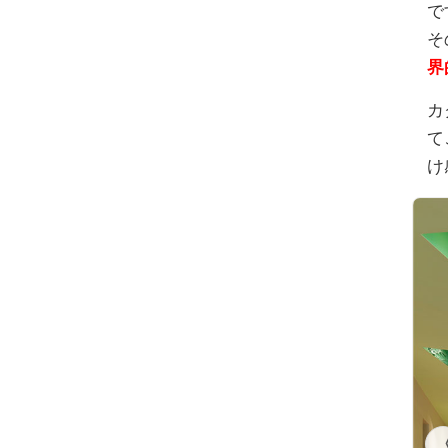
で
そ
界
カ
て
け