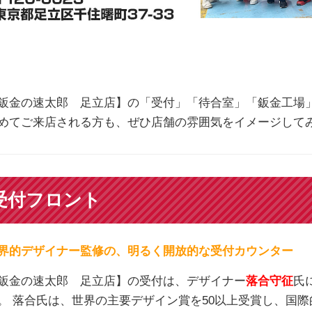
鈑金の速太郎 足立店】の「受付」「待合室」「鈑金工場
めてご来店される方も、ぜひ店舗の雰囲気をイメージして
受付フロント
界的デザイナー監修の、明るく開放的な受付カウンター
鈑金の速太郎 足立店】の受付は、デザイナー
落合守征
氏
。 落合氏は、世界の主要デザイン賞を50以上受賞し、国