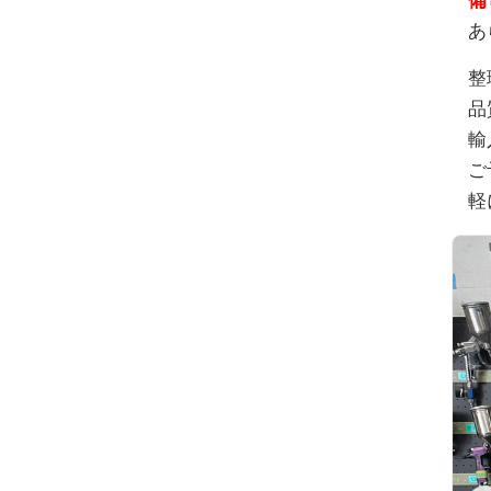
備
あ
整
品
輸
ご
軽