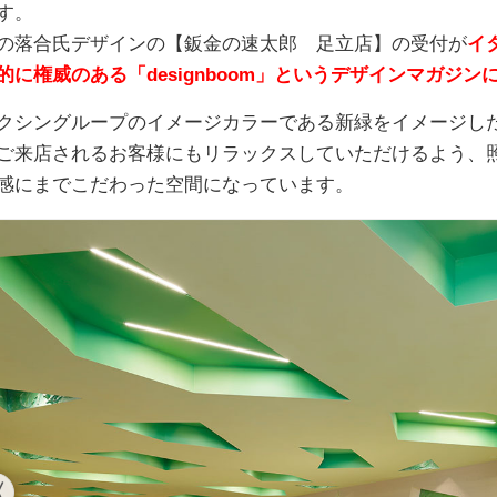
す。
の落合氏デザインの【鈑金の速太郎 足立店】の受付が
イ
的に権威のある「designboom」というデザインマガジン
クシングループのイメージカラーである新緑をイメージし
ご来店されるお客様にもリラックスしていただけるよう、
感にまでこだわった空間になっています。
〈