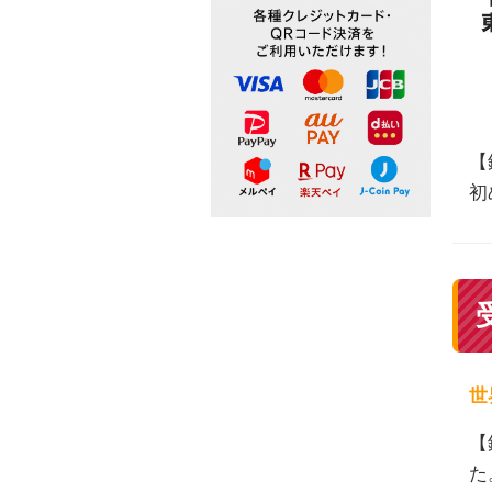
【
初
世
【
た