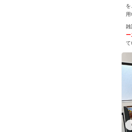
を
用
雑
ー
て